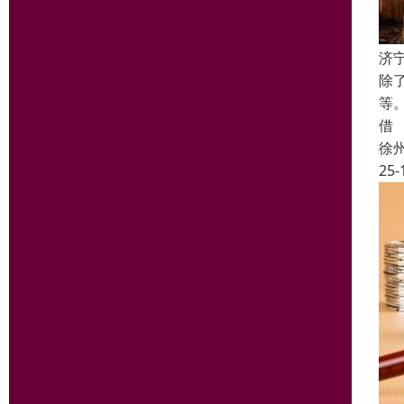
济
除
等
借
徐
25-