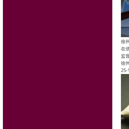
徐
在
监
徐
25-