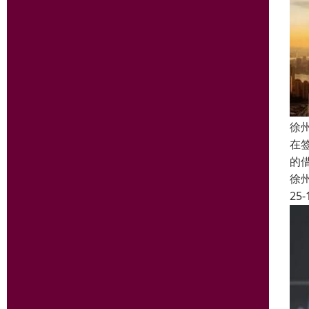
徐
在
的
徐
25-