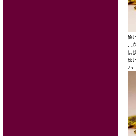
徐
其
借
徐
25-