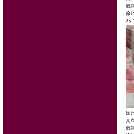
借
徐
25-
徐
其
借