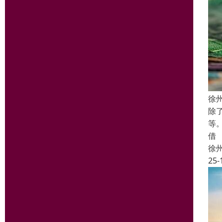
徐
除
等
借
徐
25-