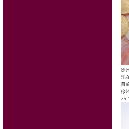
徐
现
目
徐
25-