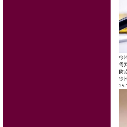
徐
需
防
徐
25-