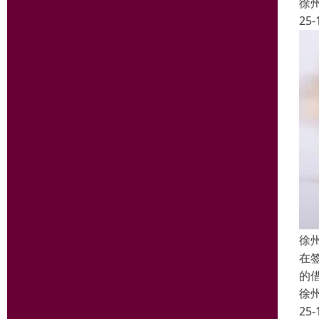
徐
25-
徐
在
的
徐
25-