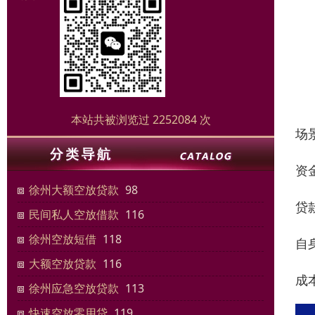
本站共被浏览过 2252084 次
场
资
徐州大额空放贷款
98
贷
民间私人空放借款
116
徐州空放短借
118
自
大额空放贷款
116
成
徐州应急空放贷款
113
快速空放零用贷
119