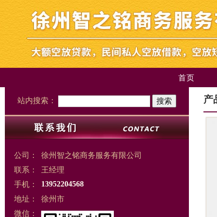
首页
产
站内搜索：
公司：
徐州智之铭商务服务有限公司
联系：
王经理
手机：
13952204568
地址：
徐州市
微信：