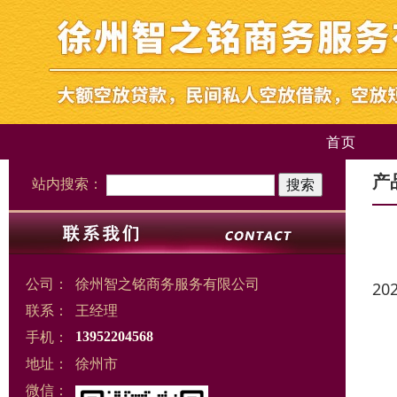
首页
产
站内搜索：
公司：
徐州智之铭商务服务有限公司
20
联系：
王经理
手机：
13952204568
地址：
徐州市
微信：