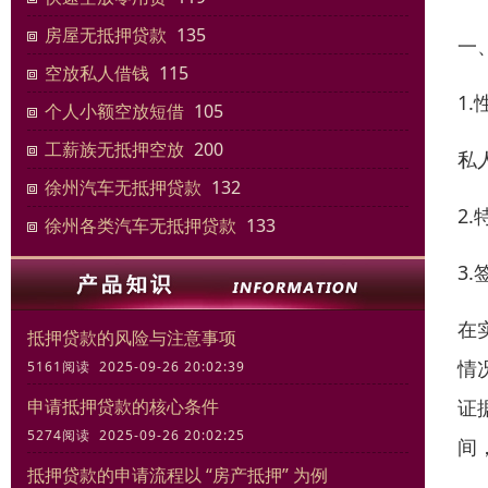
房屋无抵押贷款
135
一
空放私人借钱
115
1.
个人小额空放短借
105
工薪族无抵押空放
200
私
徐州汽车无抵押贷款
132
2
徐州各类汽车无抵押贷款
133
3
在
抵押贷款的风险与注意事项
情
5161阅读 2025-09-26 20:02:39
证
申请抵押贷款的核心条件
5274阅读 2025-09-26 20:02:25
间
抵押贷款的申请流程以 “房产抵押” 为例