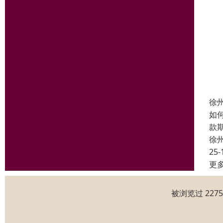
徐
如
款
徐
25-
更
被浏览过 227