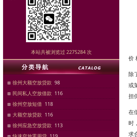
本站共被浏览过 2275284 次
价
除
徐州大额空放贷款
98
或
民间私人空放借款
116
担
徐州空放短借
118
在
大额空放贷款
116
时
徐州应急空放贷款
113
求
快速空放零用贷
119